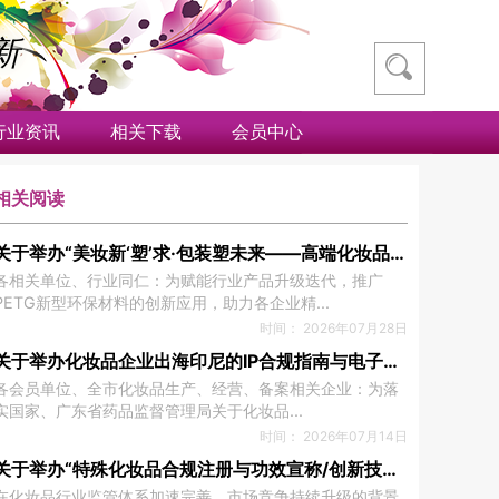
新
行业资讯
相关下载
会员中心
相关阅读
关于举办“美妆新‘塑’求·包装塑未来——高端化妆品包
装材料创新推荐会”的通知
各相关单位、行业同仁：为赋能行业产品升级迭代，推广
PETG新型环保材料的创新应用，助力各企业精...
时间： 2026年07月28日
关于举办化妆品企业出海印尼的IP合规指南与电子标
签应用政策解读会的通知
各会员单位、全市化妆品生产、经营、备案相关企业：为落
实国家、广东省药品监督管理局关于化妆品...
时间： 2026年07月14日
关于举办“特殊化妆品合规注册与功效宣称/创新技术
研讨会”的通知
在化妆品行业监管体系加速完善、市场竞争持续升级的背景